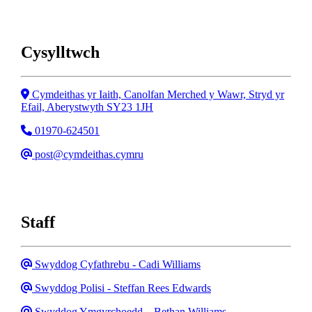
Cysylltwch
Cyfeiriad
Cymdeithas yr Iaith, Canolfan Merched y Wawr, Stryd yr
Efail, Aberystwyth SY23 1JH
Ffôn
01970-624501
Email
post@cymdeithas.cymru
Staff
Email
Swyddog Cyfathrebu - Cadi Williams
Email
Swyddog Polisi - Steffan Rees Edwards
Ebost
Swyddog Ymgyrchoedd – Bethan Williams