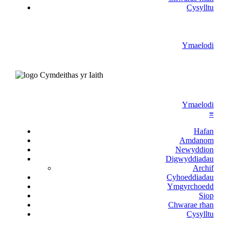
Cysylltu
Ymaelodi
Ymaelodi
≡
Hafan
Amdanom
Newyddion
Digwyddiadau
Archif
Cyhoeddiadau
Ymgyrchoedd
Siop
Chwarae rhan
Cysylltu