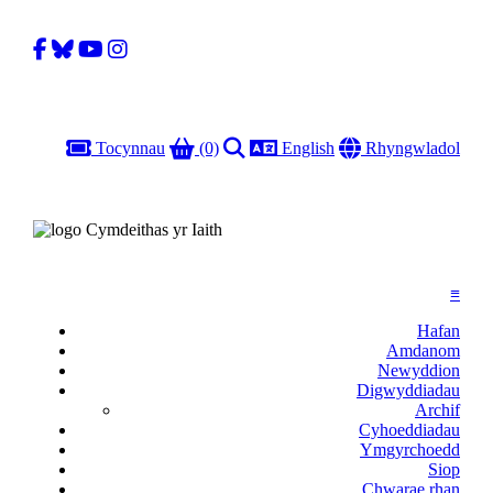
Facebook
Bluesky
YouTube
Instagram
Basged
Chwilio
Iaith
Gobal
Tocynnau
(0)
English
Rhyngwladol
≡
Hafan
Amdanom
Newyddion
Digwyddiadau
Archif
Cyhoeddiadau
Ymgyrchoedd
Siop
Chwarae rhan