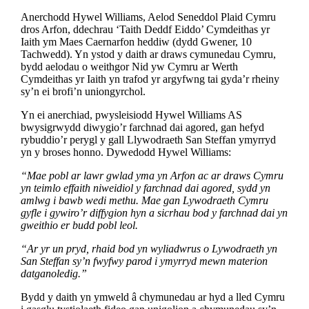
Anerchodd Hywel Williams, Aelod Seneddol Plaid Cymru
dros Arfon, ddechrau ‘Taith Deddf Eiddo’ Cymdeithas yr
Iaith ym Maes Caernarfon heddiw (dydd Gwener, 10
Tachwedd). Yn ystod y daith ar draws cymunedau Cymru,
bydd aelodau o weithgor Nid yw Cymru ar Werth
Cymdeithas yr Iaith yn trafod yr argyfwng tai gyda’r rheiny
sy’n ei brofi’n uniongyrchol.
Yn ei anerchiad, pwysleisiodd Hywel Williams AS
bwysigrwydd diwygio’r farchnad dai agored, gan hefyd
rybuddio’r perygl y gall Llywodraeth San Steffan ymyrryd
yn y broses honno. Dywedodd Hywel Williams:
“Mae pobl ar lawr gwlad yma yn Arfon ac ar draws Cymru
yn teimlo effaith niweidiol y farchnad dai agored, sydd yn
amlwg i bawb wedi methu. Mae gan Lywodraeth Cymru
gyfle i gywiro’r diffygion hyn a sicrhau bod y farchnad dai yn
gweithio er budd pobl leol.
“Ar yr un pryd, rhaid bod yn wyliadwrus o Lywodraeth yn
San Steffan sy’n fwyfwy parod i ymyrryd mewn materion
datganoledig.”
Bydd y daith yn ymweld â chymunedau ar hyd a lled Cymru