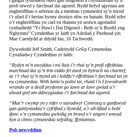
i gasglu tystiolaeth fideo gan unigolion a chymunedau sy’n
profi niwed y farchnad dai agored. Bydd hefyd sgyrsiau am
enghreifftiau o arferion da a mentrau cymunedol sy’n mynd
i’r afael â’r heriau hynny drostyn nhw eu hunain. Bydd nifer
o’r enghreifftiau yn cael eu rhannu yn sesiwn agoriadol
cynhadledd “Yr Hawl i Dai Digonol - Beth sy’n Bosibl yng
Nghymru” Cymdeithas yr Iaith yn Adeilad y Pierhead ym
Mae Caerdydd ar ddydd Iau, 16 Tachwedd.
Dywedodd Jeff Smith, Cadeirydd Grŵp Cymunedau
Cynaliadwy Cymdeithas yr Iaith:
“Rydyn ni’n awyddus i roi llais i’r rhai sy’n profi effeithiau
marchnad dai sy’n trin eiddo fel ased yn hytrach na chartref,
ac i’r rhai sy’n mynd ati i leddfu’r effeithiau’r farchnad tai yn
eu cymunedau. Wrth lunio’u polisi tai, rhaid i’n Llywodraeth
wrando ar a deall pryderon go iawn ar lawr gwlad a’r
alwad gref am ddiwygiadau i’r farchnad dai agored.
“Mae’r cwymp yn y nifer o siaradwyr Cymraeg a ganfuwyd
gan ganlyniadau’r cyfrifiad y llynedd, a’r all-lifiad o bobl
ifanc o’n cymunedau gwledig yn brawf o’r angen i wneud
hyn a chreu cymunedau sefydlog, ffyniannus.
Pob newyddion