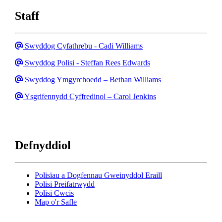
Staff
Email
Swyddog Cyfathrebu - Cadi Williams
Email
Swyddog Polisi - Steffan Rees Edwards
Ebost
Swyddog Ymgyrchoedd – Bethan Williams
Ebost
Ysgrifennydd Cyffredinol – Carol Jenkins
Defnyddiol
Polisïau a Dogfennau Gweinyddol Eraill
Polisi Preifatrwydd
Polisi Cwcis
Map o'r Safle