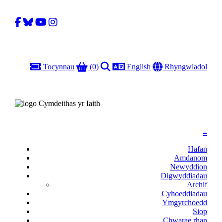
Facebook
Bluesky
YouTube
Instagram
Basged
Chwilio
Iaith
Gobal
Tocynnau
(0)
English
Rhyngwladol
≡
Hafan
Amdanom
Newyddion
Digwyddiadau
Archif
Cyhoeddiadau
Ymgyrchoedd
Siop
Chwarae rhan