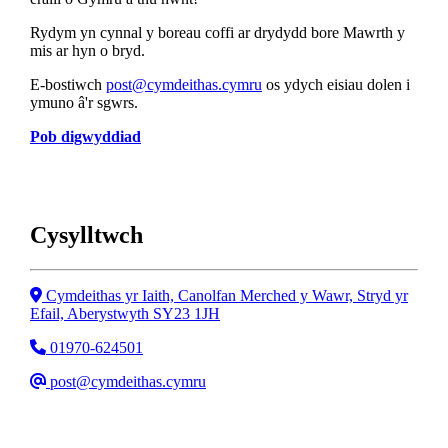
Rydym yn cynnal y boreau coffi ar drydydd bore Mawrth y
mis ar hyn o bryd.
E-bostiwch
post@cymdeithas.cymru
os ydych eisiau dolen i
ymuno â'r sgwrs.
Pob digwyddiad
Cysylltwch
Cyfeiriad
Cymdeithas yr Iaith, Canolfan Merched y Wawr, Stryd yr
Efail, Aberystwyth SY23 1JH
Ffôn
01970-624501
Email
post@cymdeithas.cymru