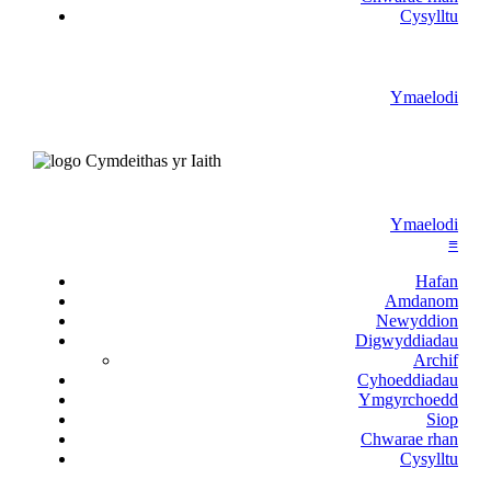
Cysylltu
Ymaelodi
Ymaelodi
≡
Hafan
Amdanom
Newyddion
Digwyddiadau
Archif
Cyhoeddiadau
Ymgyrchoedd
Siop
Chwarae rhan
Cysylltu